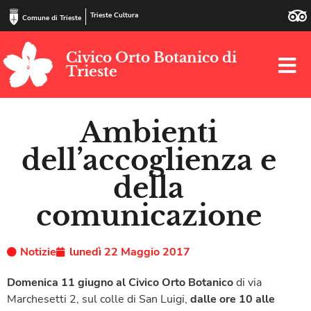
Trieste Cultura
Comune di Trieste
Civico Orto Botanico di
Trieste
Ambienti
dell’accoglienza e
della
comunicazione
Notizie
lunedì 22 Maggio 2017
Domenica 11 giugno al Civico Orto Botanico
di via
Marchesetti 2, sul colle di San Luigi,
dalle ore 10 alle