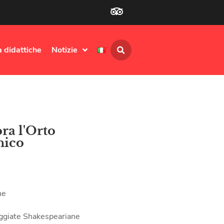
à didattiche
Notizie
ra l'Orto
nico
ne
ggiate Shakespeariane