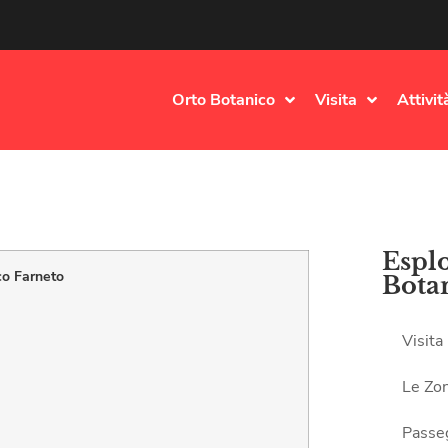
Orto Botanico
Visita
Attivit
Esplo
co Farneto
Bota
Visita
Le Zo
Passe