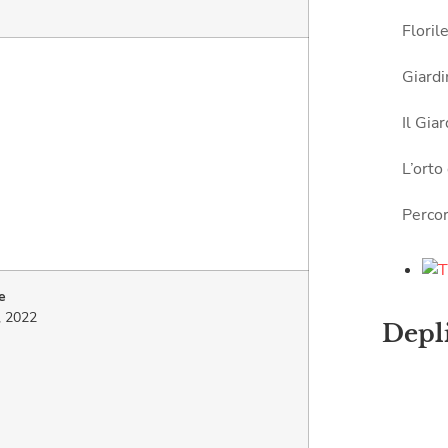
Floril
Giardi
Il Gia
L’orto
Perco
e
, 2022
Depl