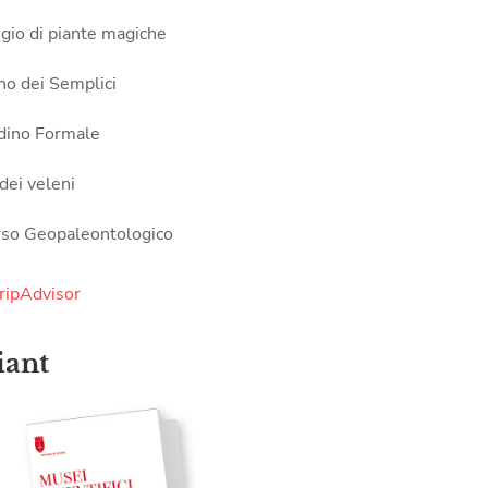
egio di piante magiche
no dei Semplici
rdino Formale
 dei veleni
rso Geopaleontologico
iant