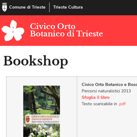
Comune di Trieste
Trieste Cultura
Civico Orto
Botanico di Trieste
Bookshop
Civico Orto Botanico e Bos
Percorsi naturalistici 2013
Sfoglia il libro
Testo scaricabile in
.pdf