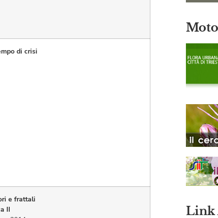
Motor
empo di crisi
ri e frattali
Link
a II