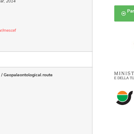
ar, 2014
Par
ar/mescef
 / Geopaleontological route