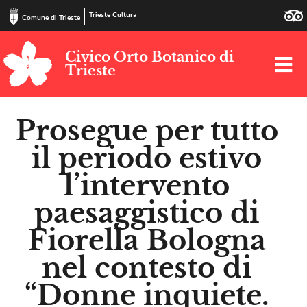
Trieste Cultura
Comune di Trieste
Civico Orto Botanico di
Trieste
Prosegue per tutto
il periodo estivo
l’intervento
paesaggistico di
Fiorella Bologna
nel contesto di
“Donne inquiete.