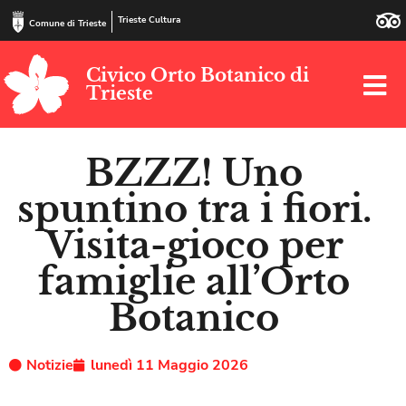
Trieste Cultura
Comune di Trieste
Civico Orto Botanico di
Trieste
BZZZ! Uno
spuntino tra i fiori.
Visita-gioco per
famiglie all’Orto
Botanico
Notizie
lunedì 11 Maggio 2026