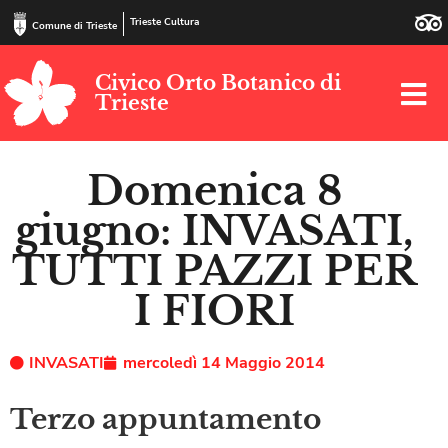
Trieste Cultura
Comune di Trieste
Civico Orto Botanico di
Trieste
Domenica 8
giugno: INVASATI,
TUTTI PAZZI PER
I FIORI
INVASATI
mercoledì 14 Maggio 2014
Terzo appuntamento