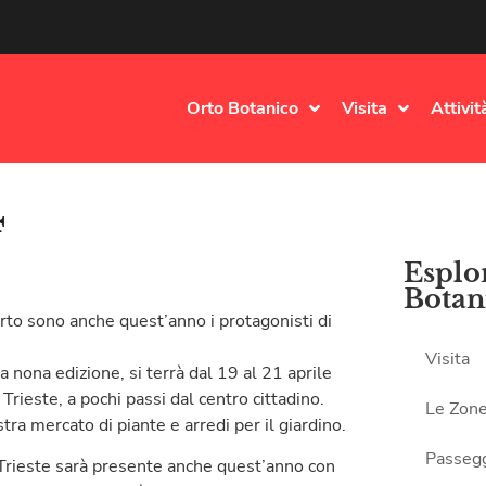
Orto Botanico
Visita
Attivit
4
Esplor
Botan
erto sono anche quest’anno i protagonisti di
Visita
a nona edizione, si terrà dal 19 al 21 aprile
Trieste, a pochi passi dal centro cittadino.
Le Zon
a mercato di piante e arredi per il giardino.
Passegg
i Trieste sarà presente anche quest’anno con