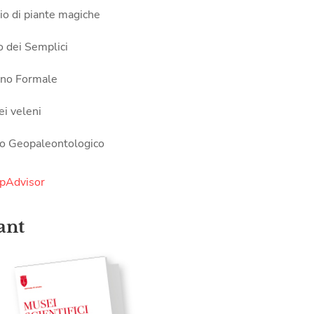
gio di piante magiche
o dei Semplici
dino Formale
ei veleni
o Geopaleontologico
ant