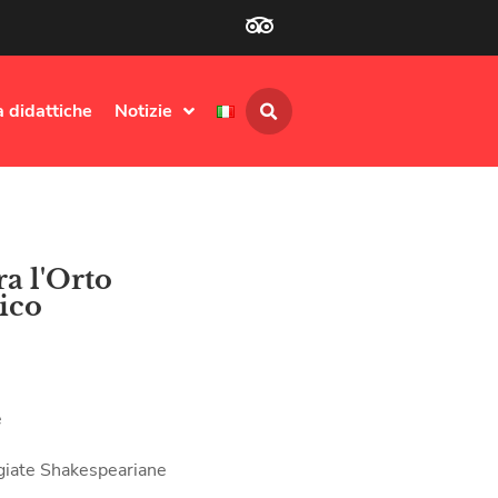
à didattiche
Notizie
a l'Orto
ico
e
iate Shakespeariane