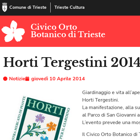
Comune di Trieste
Trieste Cultura
Civico Orto
Botanico di Trieste
Horti Tergestini 201
Notizie
giovedì 10 Aprile 2014
Giardinaggio e vita all’ap
Horti Tergestini.
La manifestazione, alla su
al Parco di San Giovanni a 
L’evento prevede una mostr
Il Civico Orto Botanico d