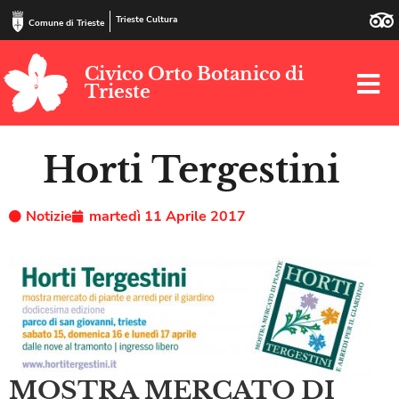
Trieste Cultura
Comune di Trieste
Civico Orto Botanico di
Trieste
Horti Tergestini
Notizie
martedì 11 Aprile 2017
MOSTRA MERCATO DI